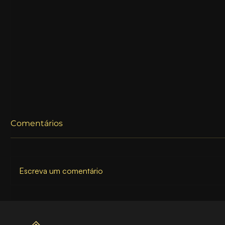
Comentários
Escreva um comentário
Maximize o Potencial do
Como o 
Seu Site: Por que a
Experiên
Praticidade Vende!
Turbina 