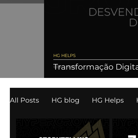
HG HELPS
Transformação Digita
All Posts
HG blog
HG Helps