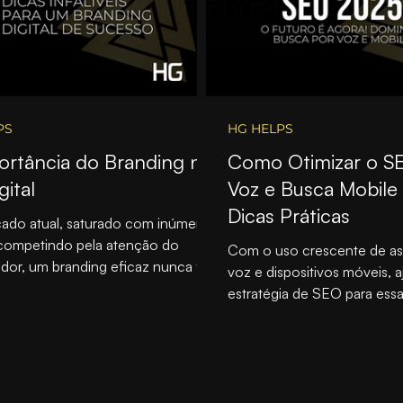
PS
HG HELPS
ortância do Branding na
Como Otimizar o S
gital
Voz e Busca Mobile
Dicas Práticas
ado atual, saturado com inúmeras
competindo pela atenção do
Com o uso crescente de as
or, um branding eficaz nunca foi
voz e dispositivos móveis, a
al.
estratégia de SEO para essa
tornou-se essencial pa