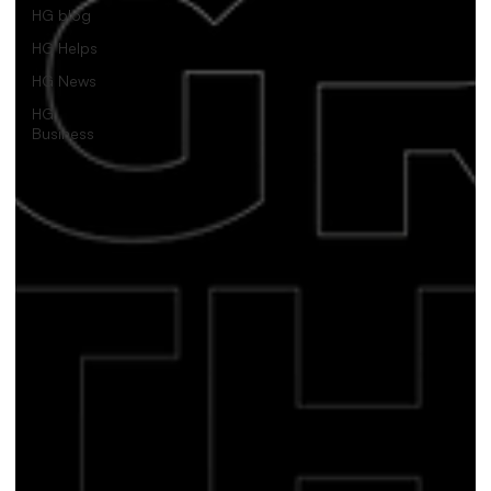
HG blog
HG Helps
HG News
HG
Business