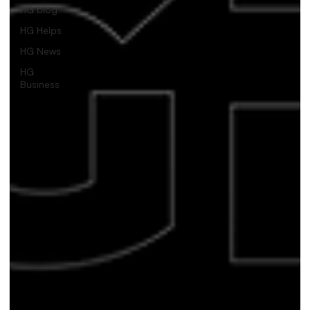
HG blog
HG Helps
HG News
HG
Business